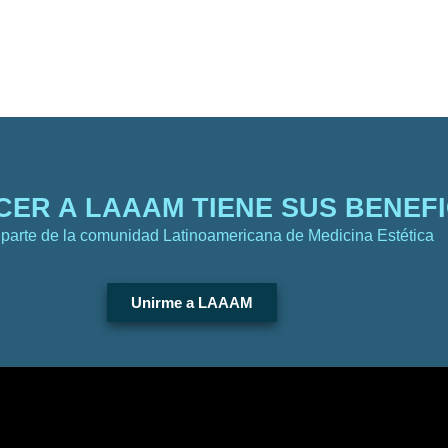
ERS 2026
PATROCINIO
ALOJAMIENTO
AWA
ER A LAAAM TIENE SUS BENEFI
parte de la comunidad Latinoamericana de Medicina Estética
Unirme a LAAAM