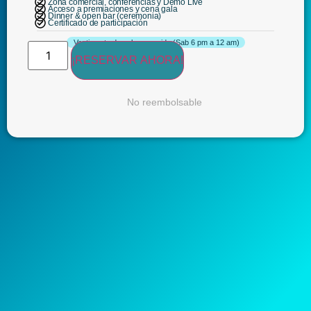
Zona comercial, conferencias y Demo Live
Acceso a premiaciones y cena gala
Dinner & open bar (ceremonia)
Certificado de participación
Vestimenta de gala requerido (Sab 6 pm a 12 am)
¡RESERVAR AHORA!
No reembolsable