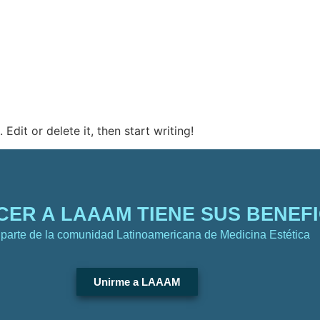
ERS 2026
PATROCINIO
ALOJAMIENTO
AWA
Edit or delete it, then start writing!
ER A LAAAM TIENE SUS BENEFI
parte de la comunidad Latinoamericana de Medicina Estética
Unirme a LAAAM